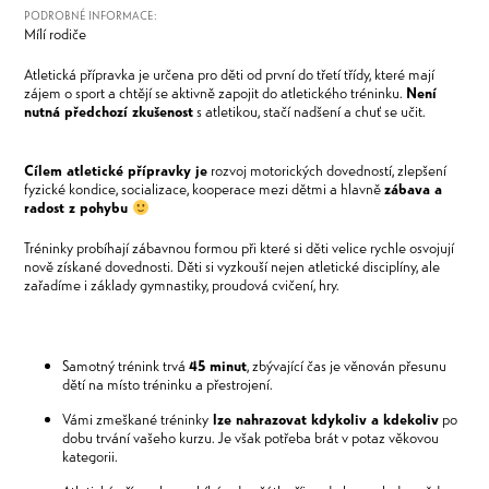
PODROBNÉ INFORMACE:
Mílí rodiče
Atletická přípravka je určena pro děti od první do třetí třídy, které mají
zájem o sport a chtějí se aktivně zapojit do atletického tréninku.
Není
nutná předchozí zkušenost
s atletikou, stačí nadšení a chuť se učit.
Cílem atletické přípravky je
rozvoj motorických dovedností, zlepšení
fyzické kondice, socializace, kooperace mezi dětmi a hlavně
zábava a
radost z pohybu
Tréninky probíhají zábavnou formou při které si děti velice rychle osvojují
nově získané dovednosti. Děti si vyzkouší nejen atletické disciplíny, ale
zařadíme i základy gymnastiky, proudová cvičení, hry.
Samotný trénink trvá
45 minut
, zbývající čas je věnován přesunu
dětí na místo tréninku a přestrojení.
Vámi zmeškané tréninky
lze nahrazovat kdykoliv a kdekoliv
po
dobu trvání vašeho kurzu. Je však potřeba brát v potaz věkovou
kategorii.