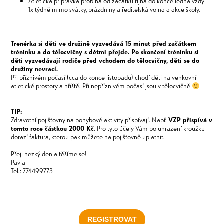
Atletická přípravka probíhá od začátku října do konce ledna vždy
1x týdně mimo svátky, prázdniny a ředitelská volna a akce školy.
Trenérka si děti ve družině vyzvedává 15 minut před začátkem
tréninku a do tělocvičny s dětmi přejde. Po skončení tréninku si
děti vyzvedávají rodiče před vchodem do tělocvičny, děti se do
družiny nevrací.
Při příznivém počasí (cca do konce listopadu) chodí děti na venkovní
atletické prostory a hřiště. Při nepříznivém počasí jsou v tělocvičně
TIP:
Zdravotní pojišťovny na pohybové aktivity přispívají. Např.
VZP přispívá v
tomto roce částkou 2000 Kč
. Pro tyto účely Vám po uhrazení kroužku
dorazí faktura, kterou pak můžete na pojišťovně uplatnit.
Přeji hezký den a těšíme se!
Pavla
Tel.: 774499773
REGISTROVAT